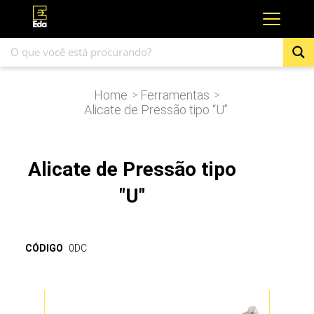
Home
Ferramentas
>
>
Alicate de Pressão tipo “U”
Alicate de Pressão tipo
"U"
CÓDIGO
0DC