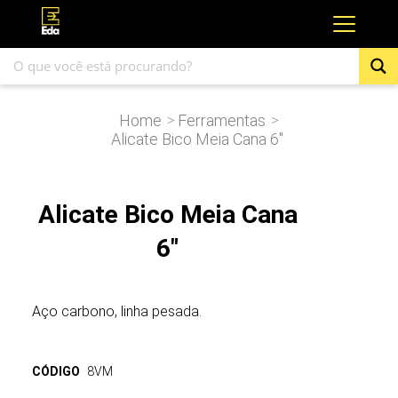
Home
Ferramentas
>
>
Alicate Bico Meia Cana 6″
Alicate Bico Meia Cana
6"
Aço carbono, linha pesada.
CÓDIGO
8VM