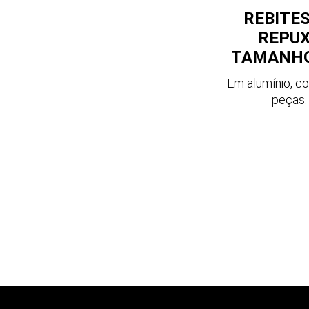
REBITES
REPU
TAMANHO
Em alumínio, c
peças.