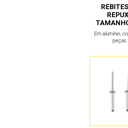
REBITES
REPU
TAMANHO
Em alumínio, c
peças.