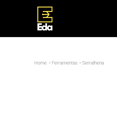
Home
Ferramentas
Serralheria
>
>