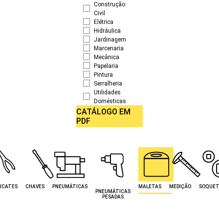
Construção
Civil
Elétrica
Hidráulica
Jardinagem
Marcenaria
Mecânica
Papelaria
Pintura
Serralheria
Utilidades
Domésticas
CATÁLOGO EM
PDF
ICATES
CHAVES
PNEUMÁTICAS
MALETAS
MEDIÇÃO
SOQUET
PNEUMÁTICAS
PESADAS