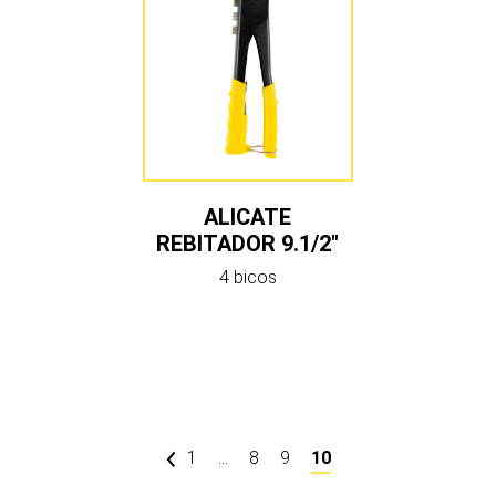
ALICATE
REBITADOR 9.1/2″
4 bicos
1
…
8
9
10