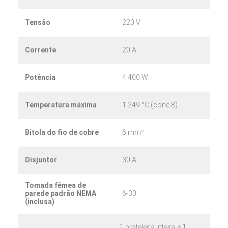
KM1027
Tensão
220 V
Corrente
20 A
Potência
4.400 W
Temperatura máxima
1.249 °C (cone 8)
KM1027-3″
Bitola do fio de cobre
6 mm²
Disjuntor
30 A
Tomada fêmea de
parede padrão NEMA
6-30
(inclusa)
KM1022
1 prateleira inteira e 1