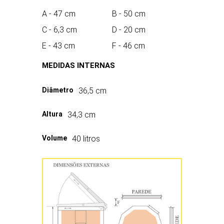
A - 47 cm
B - 50 cm
C - 6,3 cm
D - 20 cm
KM1227-3PK
E - 43 cm
F - 46 cm
MEDIDAS INTERNAS
Diâmetro
36,5 cm
Altura
34,3 cm
Volume
40 litros
KM1227-3″