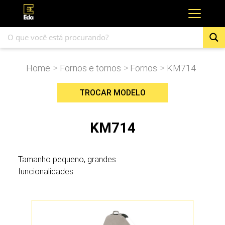
Home
Fornos e tornos
Fornos
KM714
>
>
>
TROCAR MODELO
KM714
Tamanho pequeno, grandes
funcionalidades
KM1627-3PK