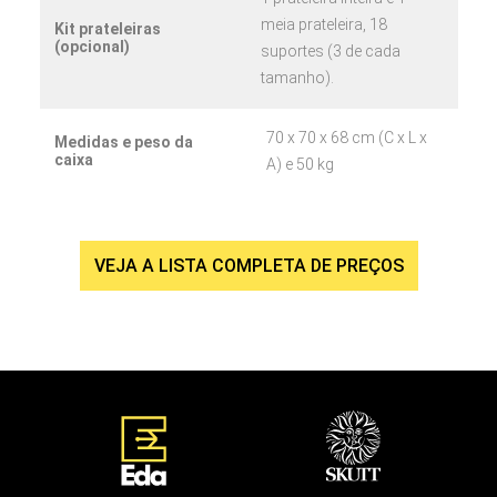
meia prateleira, 18
Kit prateleiras
(opcional)
suportes (3 de cada
tamanho).
70 x 70 x 68 cm (C x L x
Medidas e peso da
caixa
A) e 50 kg
KM1022-3″
VEJA A LISTA COMPLETA DE PREÇOS
KM1018