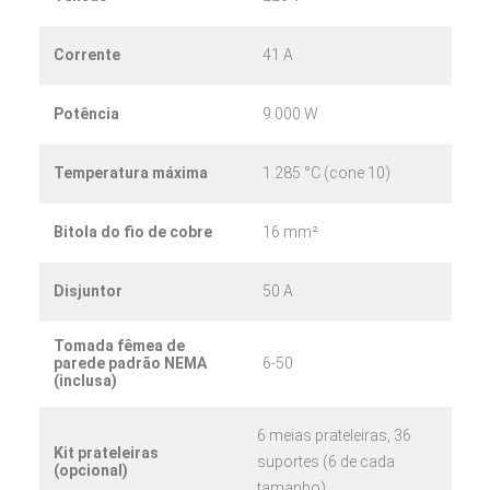
KM1027
Corrente
41 A
Potência
9.000 W
Temperatura máxima
1.285 °C (cone 10)
KM1027-3″
Bitola do fio de cobre
16 mm²
Disjuntor
50 A
Tomada fêmea de
parede padrão NEMA
6-50
(inclusa)
6 meias prateleiras, 36
KM1022
Kit prateleiras
suportes (6 de cada
(opcional)
tamanho).