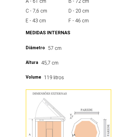
A - 61 cm
B - 72 cm
C - 7,6 cm
D - 20 cm
E - 43 cm
F - 46 cm
KM1227-3PK
MEDIDAS INTERNAS
Diâmetro
57 cm
Altura
45,7 cm
Volume
119 litros
KM1227-3″